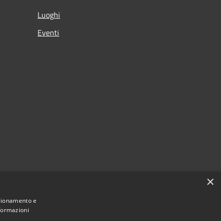
Luoghi
Eventi
×
nzionamento e
nformazioni