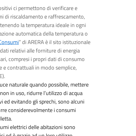
ositivi ci permettono di verificare e
emi di riscaldamento e raffrescamento,
ntenendo la temperatura ideale in ogni
olazione automatica della temperatura o
 Consumi
” di ARERA è il sito istituzionale
i relativi alle forniture di energia
olari, compresi i propri dati di consumo
che e contrattuali in modo semplice,
E).
 luce naturale quando possibile, mettere
on in uso, ridurre l’utilizzo di acqua
i ed evitando gli sprechi, sono alcuni
durre considerevolmente i consumi
letta.
umi elettrici delle abitazioni sono
ici ed è grazie ad un loro utilizzo