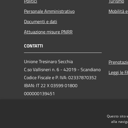
Politici
Turismo
Personale Amministrativo
Mobilità e
Documenti e dati
Attuazione misure PNRR
CONTATTI
Unione Tresinaro Secchia
Prenotaz
C.so Vallisneri n. 6 - 42019 - Scandiano
Leggi le 
Codice Fiscale e P. IVA: 02337870352
IBAN: IT 22 X 03599 01800
000000139451
PEC: unione@pec.tresinarosecchia.it
Centralino Unico: 0522 985985
Questo sito 
alla navig