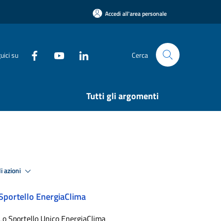
Accedi all'area personale
uici su
Cerca
Tutti gli argomenti
i azioni
Sportello EnergiaClima
Lo Sportello Unico EnergiaClima