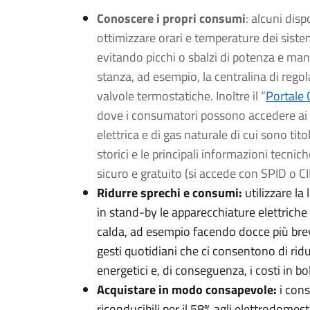
Conoscere i propri consumi
: alcuni disp
ottimizzare orari e temperature dei sist
evitando picchi o sbalzi di potenza e ma
stanza, ad esempio, la centralina di reg
valvole termostatiche. Inoltre il “
Portale
dove i consumatori possono accedere ai dat
elettrica e di gas naturale di cui sono tit
storici e le principali informazioni tecni
sicuro e gratuito (si accede con SPID o CI
Ridurre sprechi e consumi:
utilizzare la
in stand-by le apparecchiature elettriche n
calda, ad esempio facendo docce più brev
gesti quotidiani che ci consentono di ri
energetici e, di conseguenza, i costi in bol
Acquistare in modo consapevole:
i cons
riconducibili per il 58% agli elettrodomest