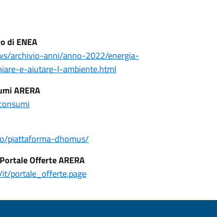
go di ENEA
ws/archivio-anni/anno-2022/energia-
miare-e-aiutare-l-ambiente.html
sumi ARERA
-consumi
turo/piattaforma-dhomus/
- Portale Offerte ARERA
e/it/portale_offerte.page