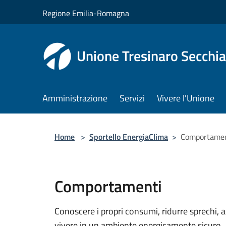
Salta al contenuto principale
Regione Emilia-Romagna
Unione Tresinaro Secchia
Amministrazione
Servizi
Vivere l'Unione
Home
>
Sportello EnergiaClima
>
Comportamen
Comportamenti
Conoscere i propri consumi, ridurre sprechi,
vivere in un ambiente energicamente sicuro.