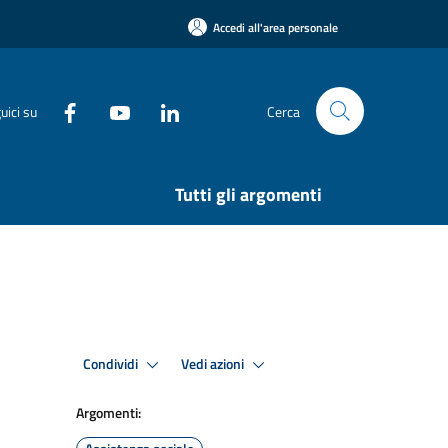
Accedi all'area personale
uici su
Cerca
Tutti gli argomenti
Condividi
Vedi azioni
Argomenti: