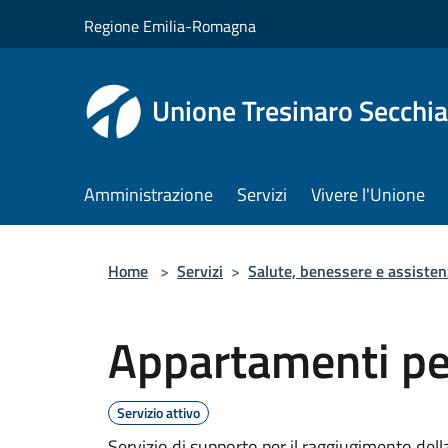
Salta al contenuto principale
Regione Emilia-Romagna
Unione Tresinaro Secchia
Amministrazione
Servizi
Vivere l'Unione
Home
>
Servizi
>
Salute, benessere e assisten
Appartamenti pe
Servizio attivo
Servizio di supporto per il raggiugimento del