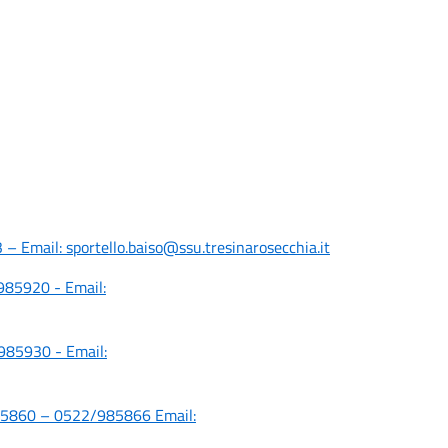
– Email: sportello.baiso@ssu.tresinarosecchia.it
985920 - Email:
985930 - Email:
85860 – 0522/985866 Email: