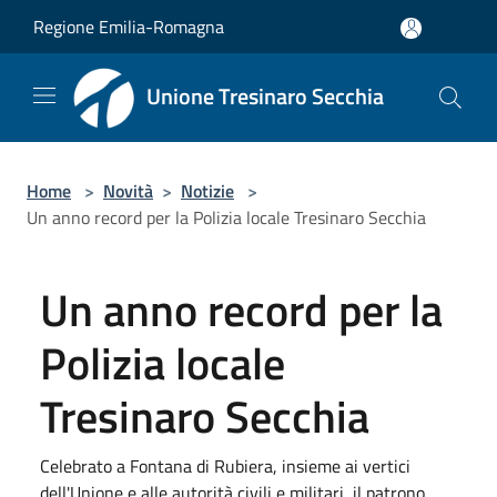
Salta al contenuto principale
Regione Emilia-Romagna
Unione Tresinaro Secchia
Home
>
Novità
>
Notizie
>
Un anno record per la Polizia locale Tresinaro Secchia
Un anno record per la
Polizia locale
Tresinaro Secchia
Celebrato a Fontana di Rubiera, insieme ai vertici
dell'Unione e alle autorità civili e militari, il patrono