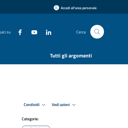
Accedi all'area personale
uici su
Cerca
Tutti gli argomenti
Condividi
Vedi azioni
Categorie: