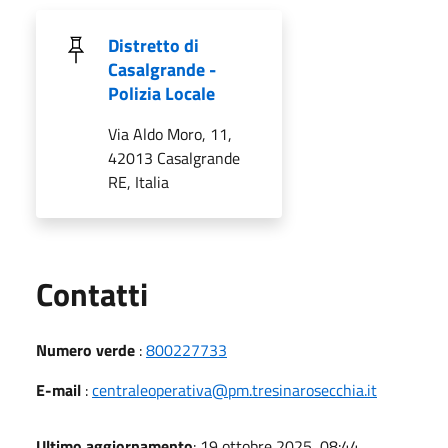
Distretto di
Casalgrande -
Polizia Locale
Via Aldo Moro, 11,
42013 Casalgrande
RE, Italia
Utili
Contatti
Numero verde
:
800227733
E-mail
:
centraleoperativa@pm.tresinarosecchia.it
Ultimo aggiornamento
: 19 ottobre 2025, 08:44