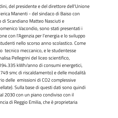
ini, del presidente e del direttore dell'Unione
ederica Manenti - del sindaco di Baiso con
o di Scandiano Matteo Nasciuti e
omenico Vacondio, sono stati presentati i
ione con l'Agenzia per l’energia e lo sviluppo
i studenti nello scorso anno scolastico. Come
izzo tecnico meccanico, e le studentesse
lisa Pellegrini del liceo scientifico,
 (194.335 kWh/anno di consumi energetici,
8.749 smc di riscaldamento) e delle modalità
rio delle emissioni di CO2 complessive
llate). Sulla base di questi dati sono quindi
i al 2030 con un piano condiviso con il
ncia di Reggio Emilia, che è proprietaria