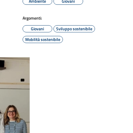
Ambiente
Giovani
Argomenti:
Giovani
Sviluppo sostenibile
Mobilità sostenibile