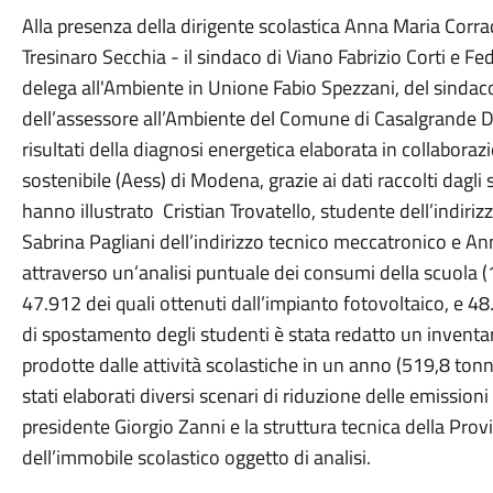
Alla presenza della dirigente scolastica Anna Maria Corrad
Tresinaro Secchia - il sindaco di Viano Fabrizio Corti e F
delega all'Ambiente in Unione Fabio Spezzani, del sindac
dell’assessore all’Ambiente del Comune di Casalgrande D
risultati della diagnosi energetica elaborata in collaboraz
sostenibile (Aess) di Modena, grazie ai dati raccolti dagl
hanno illustrato Cristian Trovatello, studente dell’indir
Sabrina Pagliani dell’indirizzo tecnico meccatronico e Anna
attraverso un’analisi puntuale dei consumi della scuola
47.912 dei quali ottenuti dall’impianto fotovoltaico, e 4
di spostamento degli studenti è stata redatto un inventa
prodotte dalle attività scolastiche in un anno (519,8 tonne
stati elaborati diversi scenari di riduzione delle emission
presidente Giorgio Zanni e la struttura tecnica della Provi
dell’immobile scolastico oggetto di analisi.