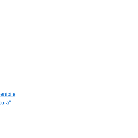
enibile
tura"
o