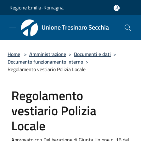
Salta al contenuto principale
Regione Emilia-Romagna
Unione Tresinaro Secchia
Home
>
Amministrazione
>
Documenti e dati
>
Documento funzionamento interno
>
Regolamento vestiario Polizia Locale
Regolamento
vestiario Polizia
Locale
Approvato con Deliberazione di Giunta Unione n. 16 del