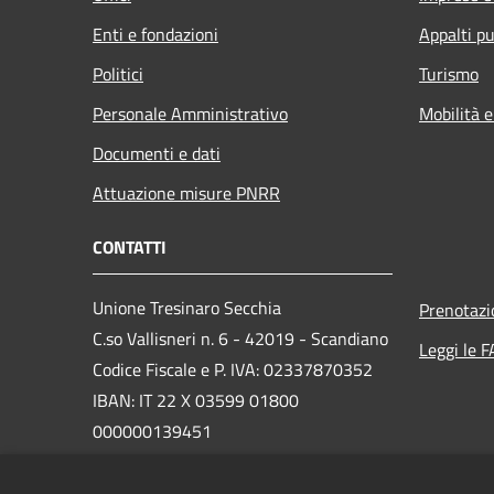
Enti e fondazioni
Appalti pu
Politici
Turismo
Personale Amministrativo
Mobilità e
Documenti e dati
Attuazione misure PNRR
CONTATTI
Unione Tresinaro Secchia
Prenotaz
C.so Vallisneri n. 6 - 42019 - Scandiano
Leggi le 
Codice Fiscale e P. IVA: 02337870352
IBAN: IT 22 X 03599 01800
000000139451
PEC: unione@pec.tresinarosecchia.it