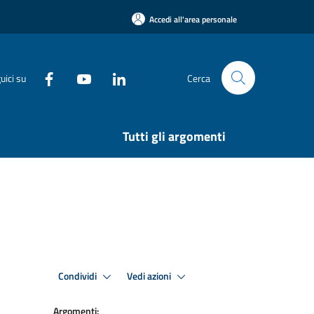
Accedi all'area personale
uici su
Cerca
Tutti gli argomenti
Condividi
Vedi azioni
Argomenti: