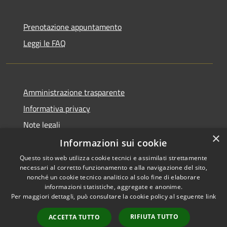
Prenotazione appuntamento
Leggi le FAQ
Amministrazione trasparente
Informativa privacy
Note legali
×
Dichiarazione di accessibilità
Informazioni sui cookie
Questo sito web utilizza cookie tecnici e assimilati strettamente
necessari al corretto funzionamento e alla navigazione del sito,
nonché un cookie tecnico analitico al solo fine di elaborare
informazioni statistiche, aggregate e anonime.
RSS
Copyright © 2026 • Unione
Per maggiori dettagli, può consultare la cookie policy al seguente
link
Accessibilità
Tresinaro Secchia • Powered
Privacy
Municipium
Accesso
by
•
RIFIUTA TUTTO
ACCETTA TUTTO