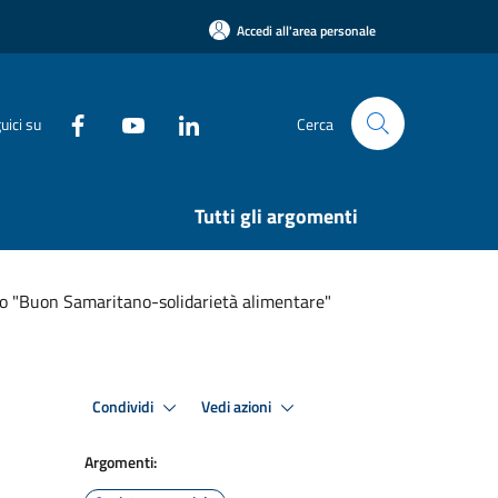
Accedi all'area personale
uici su
Cerca
Tutti gli argomenti
to "Buon Samaritano-solidarietà alimentare"
Condividi
Vedi azioni
Argomenti: