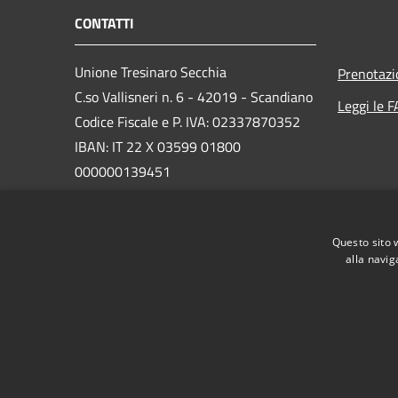
CONTATTI
Unione Tresinaro Secchia
Prenotaz
C.so Vallisneri n. 6 - 42019 - Scandiano
Leggi le 
Codice Fiscale e P. IVA: 02337870352
IBAN: IT 22 X 03599 01800
000000139451
PEC: unione@pec.tresinarosecchia.it
Centralino Unico: 0522 985985
Questo sito 
alla navig
RSS
Accessibilità
Privacy
Cookie
Mappa de