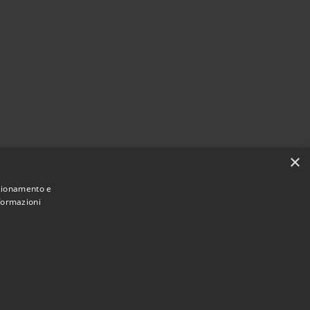
×
nzionamento e
nformazioni
Municipium
Accesso
ne Tresinaro Secchia • Powered by
•
redazione