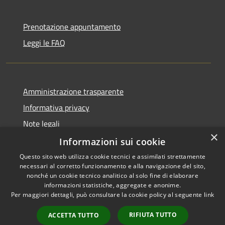
Prenotazione appuntamento
Leggi le FAQ
Amministrazione trasparente
Informativa privacy
Note legali
×
Dichiarazione di accessibilità
Informazioni sui cookie
Questo sito web utilizza cookie tecnici e assimilati strettamente
necessari al corretto funzionamento e alla navigazione del sito,
nonché un cookie tecnico analitico al solo fine di elaborare
informazioni statistiche, aggregate e anonime.
RSS
Copyright © 2026 • Unione
Per maggiori dettagli, può consultare la cookie policy al seguente
link
Accessibilità
Tresinaro Secchia • Powered
Privacy
Municipium
Accesso
by
•
RIFIUTA TUTTO
ACCETTA TUTTO