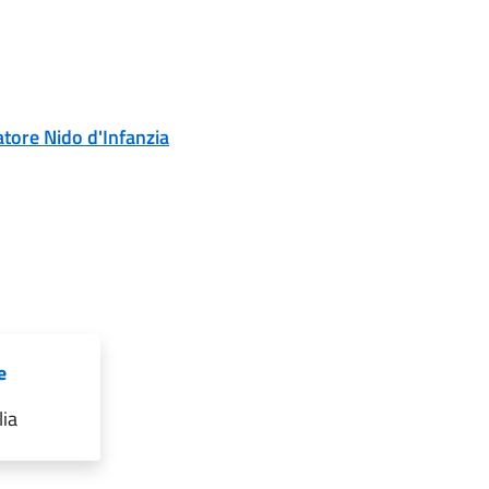
ore Nido d'Infanzia
e
lia