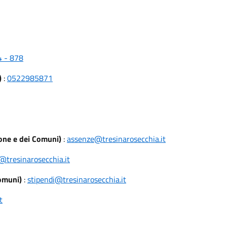
4 - 878
)
:
0522985871
ione e dei Comuni)
:
assenze@tresinarosecchia.it
@tresinarosecchia.it
Comuni)
:
stipendi@tresinarosecchia.it
t