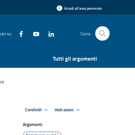
Accedi all'area personale
uici su
Cerca
Tutti gli argomenti
ani
Condividi
Vedi azioni
Argomenti: