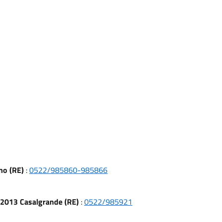
no (RE)
:
0522/985860-985866
1 42013 Casalgrande (RE)
:
0522/985921