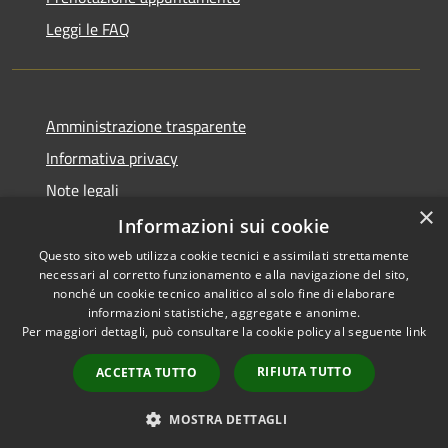
Leggi le FAQ
Amministrazione trasparente
Informativa privacy
Note legali
×
Dichiarazione di accessibilità
Informazioni sui cookie
Questo sito web utilizza cookie tecnici e assimilati strettamente
necessari al corretto funzionamento e alla navigazione del sito,
nonché un cookie tecnico analitico al solo fine di elaborare
informazioni statistiche, aggregate e anonime.
RSS
Copyright © 2026 • Unione
Per maggiori dettagli, può consultare la cookie policy al seguente
link
Accessibilità
Tresinaro Secchia • Powered
Privacy
Municipium
Accesso
by
•
RIFIUTA TUTTO
ACCETTA TUTTO
Cookie
redazione
Mappa del sito
MOSTRA DETTAGLI