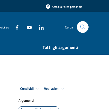
Accedi all'area personale
uici su
Cerca
Tutti gli argomenti
Condividi
Vedi azioni
Argomenti: