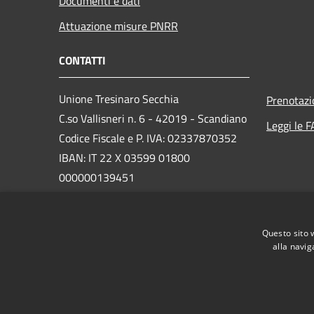
Documenti e dati
Attuazione misure PNRR
CONTATTI
Unione Tresinaro Secchia
Prenotaz
C.so Vallisneri n. 6 - 42019 - Scandiano
Leggi le 
Codice Fiscale e P. IVA: 02337870352
IBAN: IT 22 X 03599 01800
000000139451
PEC: unione@pec.tresinarosecchia.it
Centralino Unico: 0522 985985
Questo sito 
alla navig
RSS
Accessibilità
Privacy
Cookie
Mappa de