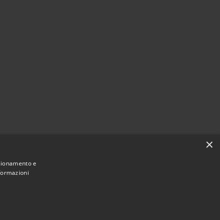
×
nzionamento e
nformazioni
Municipium
Accesso
ne Tresinaro Secchia • Powered by
•