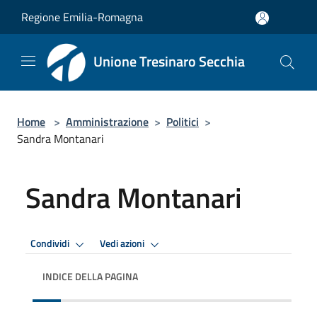
Salta al contenuto principale
Regione Emilia-Romagna
Unione Tresinaro Secchia
Home
>
Amministrazione
>
Politici
>
Sandra Montanari
Sandra Montanari
Condividi
Vedi azioni
INDICE DELLA PAGINA