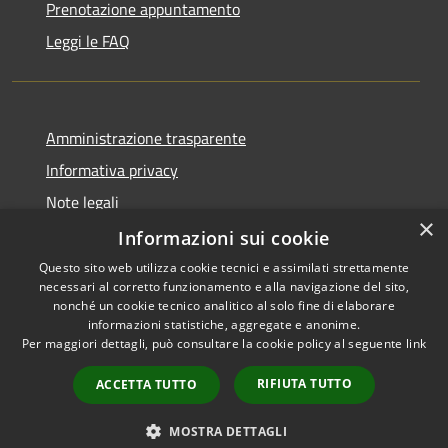
Prenotazione appuntamento
Leggi le FAQ
Amministrazione trasparente
Informativa privacy
Note legali
×
Dichiarazione di accessibilità
Informazioni sui cookie
Questo sito web utilizza cookie tecnici e assimilati strettamente
necessari al corretto funzionamento e alla navigazione del sito,
nonché un cookie tecnico analitico al solo fine di elaborare
informazioni statistiche, aggregate e anonime.
RSS
Copyright © 2026 • Unione
Per maggiori dettagli, può consultare la cookie policy al seguente
link
Accessibilità
Tresinaro Secchia • Powered
Privacy
Municipium
Accesso
by
•
RIFIUTA TUTTO
ACCETTA TUTTO
Cookie
redazione
Mappa del sito
MOSTRA DETTAGLI