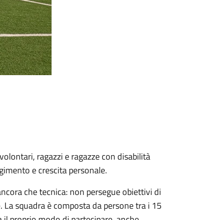
olontari, ragazzi e ragazze con disabilità
gimento e crescita personale.
ancora che tecnica: non persegue obiettivi di
e. La squadra è composta da persone tra i 15
ova il proprio modo di partecipare, anche