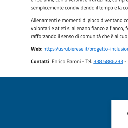
semplicemente condividendo il tempo e la c
Allenamenti e momenti di gioco diventano così 
volontari e atleti si allenano fianco a fianc
rafforzando il senso di comunità che è al cuore
Web
:
https://usrubierese.it/progetto-inclusio
Contatti
: Enrico Baroni -
Tel.
338 5886233
-