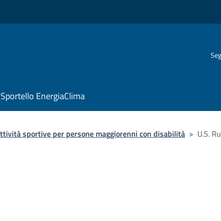
Seg
Sportello EnergiaClima
ttività sportive per persone maggiorenni con disabilità
>
U.S. R