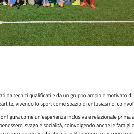
i da tecnici qualificati e da un gruppo ampio e motivato di v
partite, vivendo lo sport come spazio di entusiasmo, coinvol
 configura come un’esperienza inclusiva e relazionale prima 
benessere, svago e socialità, coinvolgendo anche le famigli
prese situazioni di significativa fragilità motoria; ciascuno tr