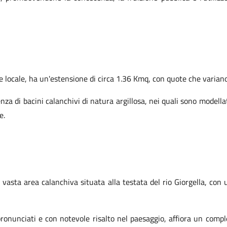
se locale, ha un'estensione di circa 1.36 Kmq, con quote che varian
enza di bacini calanchivi di natura argillosa, nei quali sono model
e.
vasta area calanchiva situata alla testata del rio Giorgella, con 
 pronunciati e con notevole risalto nel paesaggio, affiora un comp