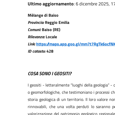
Ultimo aggiornamento
: 6 dicembre 2025, 1
Mèlange di Baiso
Provincia:
Reggio Emilia
Comuni:
Baiso (RE)
Rilevanza:
Locale
Link:
https://maps.app.goo.gl/mm7t7RgTk6ocfN
ID catasto:
428
COSA SONO I GEOSITI?
I geositi - letteralmente “luoghi della geologia” - c
o geomorfologiche, che testimoniano i processi che
storia geologica di un territorio. Il loro valore n
rinnovabili, che una volta perduti lo saranno 
valorizzazione del patrimonio geologico regionale