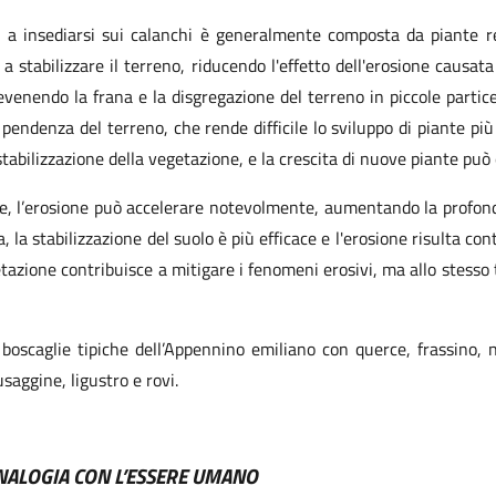
a insediarsi sui calanchi è generalmente composta da piante res
 a stabilizzare il terreno, riducendo l'effetto dell'erosione causat
venendo la frana e la disgregazione del terreno in piccole partice
rte pendenza del terreno, che rende difficile lo sviluppo di piante p
stabilizzazione della vegetazione, e la crescita di nuove piante può
ne, l’erosione può accelerare notevolmente, aumentando la profondi
, la stabilizzazione del suolo è più efficace e l'erosione risulta co
tazione contribuisce a mitigare i fenomeni erosivi, ma allo stesso te
 e boscaglie tipiche dell’Appennino emiliano con querce, frassin
saggine, ligustro e rovi.
ANALOGIA CON L’ESSERE UMANO