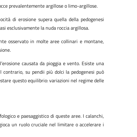
occe prevalentemente argillose o limo-argillose.
ocità di erosione supera quella della pedogenesi
si esclusivamente la nuda roccia argillosa.
mente osservato in molte aree collinari e montane,
sione.
o l’erosione causata da pioggia e vento. Esiste una
Al contrario, su pendii più dolci la pedogenesi può
stare questo equilibrio: variazioni nel regime delle
logico e paesaggistico di queste aree. I calanchi,
 gioca un ruolo cruciale nel limitare o accelerare i