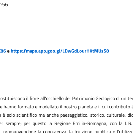
7:56
K86
e
https://maps.app.goo.gl/LDwGdLourHXtMUsS8
ostituiscono il fiore all’occhiello del Patrimonio Geologico di un ter
 hanno formato e modellato il nostro pianeta e il cui contributo 
on è solo scientifico ma anche paesaggistico, storico, culturale, d
per sempre; per questo la Regione Emilia-Romagna, con la L.R.
, promuovendone la conoscenza, la fruizione pubblica e l'utilizzo 