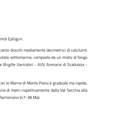
ità Epiliguri.
ecante blocchi mediamente decimetrici di calcilutiti
i colate sottomarine, composte da un misto di fango
te (Argille Varicolori - AVV, Arenarie di Scabiazza -
e con le Marne di Monte Piano è graduale ma rapido,
ine di metri rispettivamente dalla Val Secchia alla
o-Bartoniano (47-38 Ma).