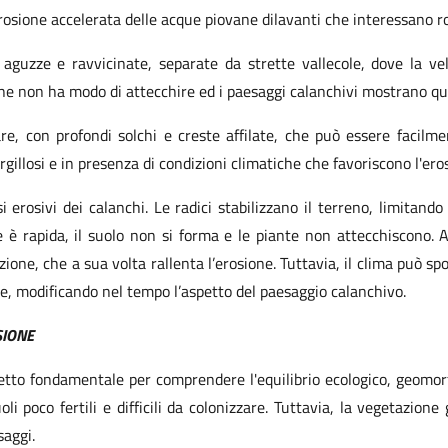
rosione accelerata delle acque piovane dilavanti che interessano r
aguzze e ravvicinate, separate da strette vallecole, dove la vel
ne non ha modo di attecchire ed i paesaggi calanchivi mostrano qua
are, con profondi solchi e creste affilate, che può essere facil
gillosi e in presenza di condizioni climatiche che favoriscono l'ero
erosivi dei calanchi. Le radici stabilizzano il terreno, limitand
one è rapida, il suolo non si forma e le piante non attecchiscono. 
one, che a sua volta rallenta l’erosione. Tuttavia, il clima può spo
e, modificando nel tempo l’aspetto del paesaggio calanchivo.
SIONE
etto fondamentale per comprendere l'equilibrio ecologico, geomorfo
i poco fertili e difficili da colonizzare. Tuttavia, la vegetazione
saggi.