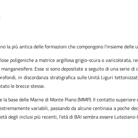
ano la più antica delle formazioni che compongono l’insieme delle un
llose poligeniche a matrice argillosa grigio-scura o varicolorata, r
iti manganesifere. Esse si sono depositate a seguito di una serie d
 profondi, in discordanza stratigrafica sulle Unità Liguri tettonizza
tato le brecce stesse.
te la base delle Marne di Monte Piano (MMP). Il contatto superior
 estremamente variabili, passando da alcune centinaia a poche dec
ll’età degli inclusi più recenti, l’età di BAI sembra essere Lutezian