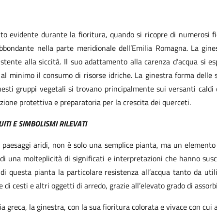
to evidente durante la fioritura, quando si ricopre di numerosi fio
ù abbondante nella parte meridionale dell’Emilia Romagna. La gin
stente alla siccità. Il suo adattamento alla carenza d’acqua si esp
e al minimo il consumo di risorse idriche. La ginestra forma delle 
esti gruppi vegetali si trovano principalmente sui versanti caldi 
ione protettiva e preparatoria per la crescita dei querceti.
UITI E SIMBOLISMI RILEVATI
nei paesaggi aridi, non è solo una semplice pianta, ma un elemento d
 di una molteplicità di significati e interpretazioni che hanno susci
di questa pianta la particolare resistenza
all’acqua tanto da uti
 di cesti e altri oggetti di arredo, grazie all’elevato grado di assor
a greca, la ginestra, con la sua fioritura colorata e vivace con cui 