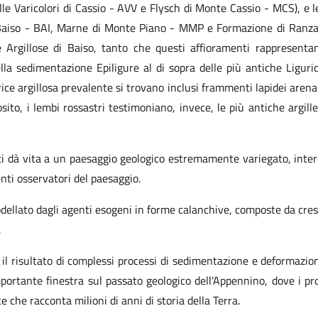
gille Varicolori di Cassio - AVV e Flysch di Monte Cassio - MCS), e l
di Baiso - BAI, Marne di Monte Piano - MMP e Formazione di Ranzan
 Argillose di Baiso, tanto che questi affioramenti rappresentan
ella sedimentazione Epiligure al di sopra delle più antiche Liguri
rice argillosa prevalente si trovano inclusi frammenti lapidei arena
ito, i lembi rossastri testimoniano, invece, le più antiche argille 
i dà vita a un paesaggio geologico estremamente variegato, intere
nti osservatori del paesaggio.
ellato dagli agenti esogeni in forme calanchive, composte da cres
.
 il risultato di complessi processi di sedimentazione e deformazio
mportante finestra sul passato geologico dell'Appennino, dove i p
 che racconta milioni di anni di storia della Terra.