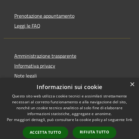
Prenotazione appuntamento
Leggi le FAQ
Amministrazione trasparente
Informativa privacy
Note legali
×
Dichiarazione di accessibilità
Informazioni sui cookie
Questo sito web utilizza cookie tecnici e assimilati strettamente
necessari al corretto funzionamento e alla navigazione del sito,
nonché un cookie tecnico analitico al solo fine di elaborare
informazioni statistiche, aggregate e anonime.
RSS
Copyright © 2026 • Unione
Per maggiori dettagli, può consultare la cookie policy al seguente
link
Accessibilità
Tresinaro Secchia • Powered
Privacy
Municipium
Accesso
by
•
RIFIUTA TUTTO
ACCETTA TUTTO