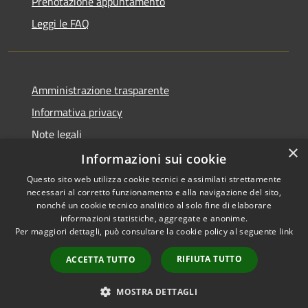
Prenotazione appuntamento
Leggi le FAQ
Amministrazione trasparente
Informativa privacy
Note legali
×
Dichiarazione di accessibilità
Informazioni sui cookie
Questo sito web utilizza cookie tecnici e assimilati strettamente
necessari al corretto funzionamento e alla navigazione del sito,
nonché un cookie tecnico analitico al solo fine di elaborare
informazioni statistiche, aggregate e anonime.
RSS
Copyright © 2026 • Unione
Per maggiori dettagli, può consultare la cookie policy al seguente
link
Accessibilità
Tresinaro Secchia • Powered
Privacy
Municipium
Accesso
by
•
RIFIUTA TUTTO
ACCETTA TUTTO
Cookie
redazione
Mappa del sito
MOSTRA DETTAGLI