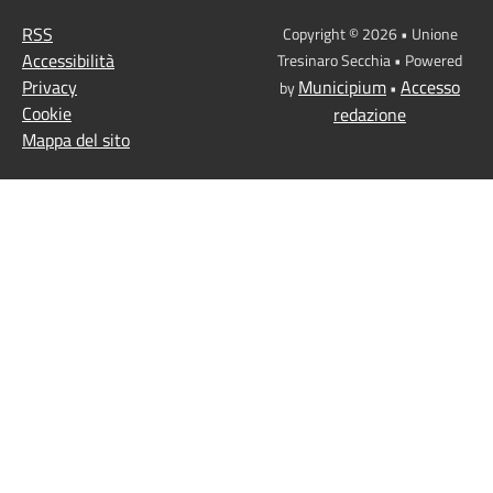
RSS
Copyright © 2026 • Unione
Accessibilità
Tresinaro Secchia • Powered
Privacy
Municipium
Accesso
by
•
Cookie
redazione
Mappa del sito