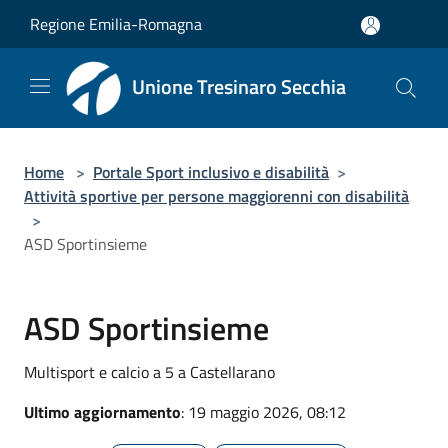
Salta al contenuto principale
Regione Emilia-Romagna
Unione Tresinaro Secchia
Home
>
Portale Sport inclusivo e disabilità
>
Attività sportive per persone maggiorenni con disabilità
>
ASD Sportinsieme
ASD Sportinsieme
Multisport e calcio a 5 a Castellarano
Ultimo aggiornamento
: 19 maggio 2026, 08:12